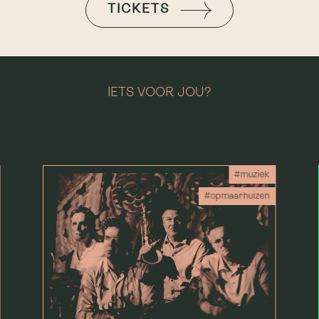
TICKETS
IETS VOOR JOU?
#muziek
#opmaarhuizen