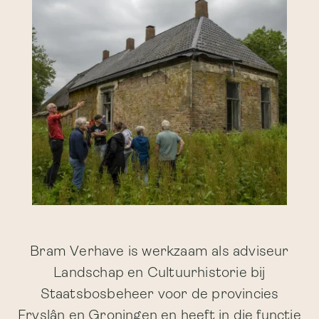
" sizes="(min-width: 768px) 55vw,
90vw" }}
Bram Verhave is werkzaam als adviseur
Landschap en Cultuurhistorie bij
Staatsbosbeheer voor de provincies
Fryslân en Groningen en heeft in die functie