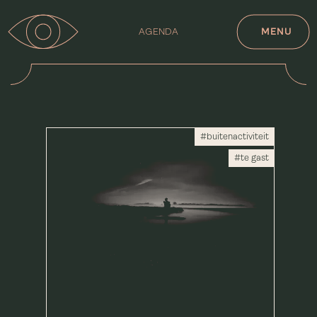
AGENDA
MENU
#buitenactiviteit
#te gast