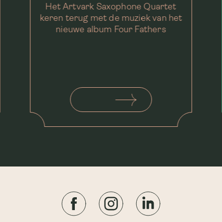
Het Artvark Saxophone Quartet
keren terug met de muziek van het
nieuwe album Four Fathers