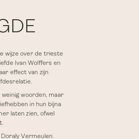
UGDE
e wijze over de trieste
iefde Ivan Wolffers en
r effect van zijn
fdesrelatie.
n weinig woorden, maar
iefhebben in hun bijna
mer laten zien, ofwel
t.
t Doraly Vermeulen.