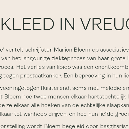
KLEED IN VRE
e’ vertelt schrijfster Marion Bloem op associatiev
n van het langdurige ziekteproces van haar grote l
oces. Het verlies van libido was een onontkoombaa
 tegen prostaatkanker. Een beproeving in hun lie
 weer ingetogen fluisterend, soms met melodie e
alt Bloem hoe twee mensen elkaar hartstochtelijk l
oe ze elkaar alle hoeken van de echtelijke slaapka
lkaar tot wanhoop drijven, en hoe hun liefde groei
oorstelling wordt Bloem begeleid door basgitaris