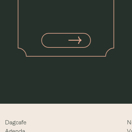
Dagcafe
N
Agenda
V