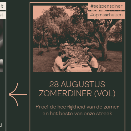
it
#seizoensdiner
st
#opmaarhuizen
28 AUGUSTUS
ZOMERDINER (VOL)
Proef de heerlijkheid van de zomer
en het beste van onze streek
d