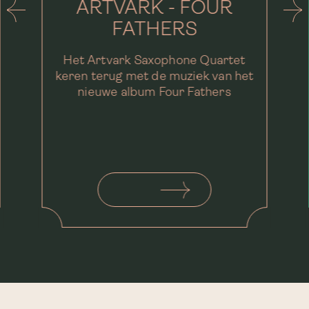
ARTVARK - FOUR
FATHERS
Het Artvark Saxophone Quartet
keren terug met de muziek van het
nieuwe album Four Fathers