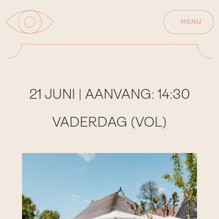
MENU
21 JUNI | AANVANG: 14:30
VADERDAG (VOL)
" sizes="(min-width: 768px) 55vw,
90vw" }}