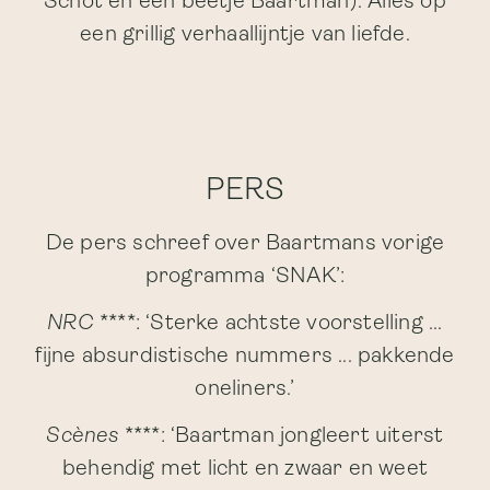
Schot en een beetje Baartman). Alles op
een grillig verhaallijntje van liefde.
PERS
De pers schreef over Baartmans vorige
programma ‘SNAK’:
NRC
****:
‘Sterke achtste voorstelling ...
fijne absurdistische nummers ... pakkende
oneliners.’
Scènes
****:
‘Baartman jongleert uiterst
behendig met licht en zwaar en weet